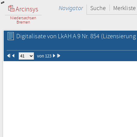
Navigator
Suche
Merkliste
Arcinsys
Niedersachsen
Bremen
Digitalisate von LkAH A 9 Nr. 854
(Lizensierung 
von 123