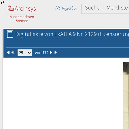
Navigator
Suche
Merkliste
Arcinsys
Niedersachsen
Bremen
Digitalisate von LkAH A 9 Nr. 2129
(Lizensierun
von 172