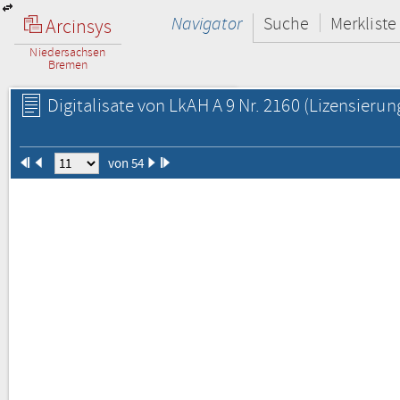
Navigator
Suche
Merkliste
Arcinsys
Niedersachsen
Bremen
Digitalisate von LkAH A 9 Nr. 2160
(Lizensierun
von 54