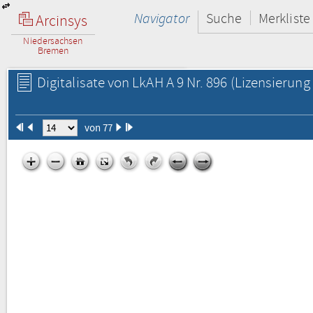
Navigator
Suche
Merkliste
Arcinsys
Niedersachsen
Bremen
Digitalisate von LkAH A 9 Nr. 896
(Lizensierung 
von 77