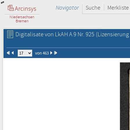
Navigator
Suche
Merkliste
Arcinsys
Niedersachsen
Bremen
Digitalisate von LkAH A 9 Nr. 925
(Lizensierung 
von 463