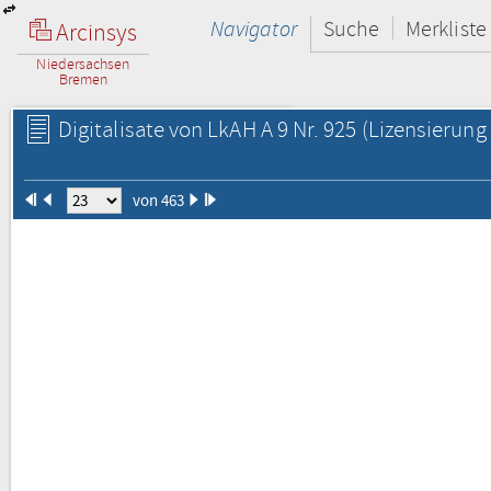
Navigator
Suche
Merkliste
Arcinsys
Niedersachsen
Bremen
Digitalisate von LkAH A 9 Nr. 925
(Lizensierung 
von 463