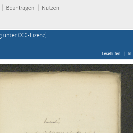
Beantragen
Nutzen
g unter CC0-Lizenz)
Lesehilfen
In