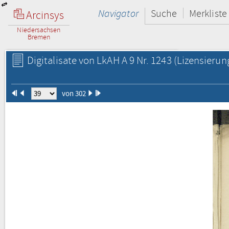
Navigator
Suche
Merkliste
Arcinsys
Niedersachsen
Bremen
Digitalisate von LkAH A 9 Nr. 1243
(Lizensierun
von 302