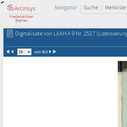
Navigator
Suche
Merkliste
Arcinsys
Niedersachsen
Bremen
Digitalisate von LkAH A 9 Nr. 2527
(Lizensierun
von 463