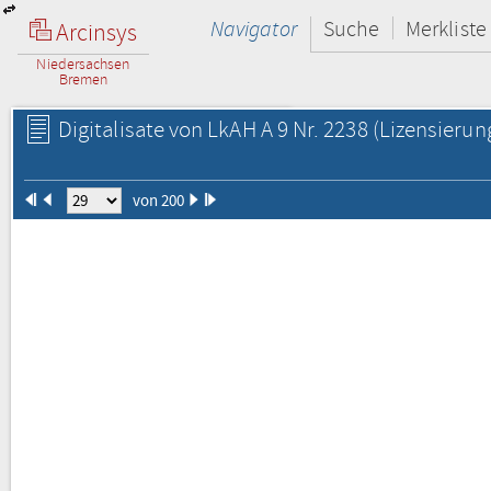
Navigator
Suche
Merkliste
Arcinsys
Niedersachsen
Bremen
Digitalisate von LkAH A 9 Nr. 2238
(Lizensierun
von 200