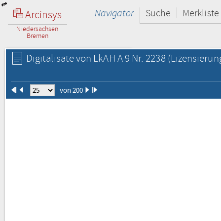
Navigator
Suche
Merkliste
Arcinsys
Niedersachsen
Bremen
Digitalisate von LkAH A 9 Nr. 2238
(Lizensierun
von 200