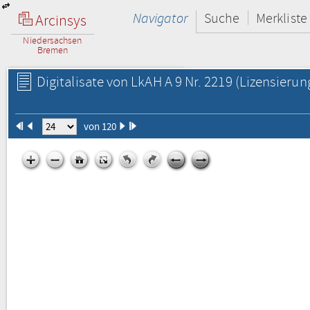
Navigator
Suche
Merkliste
Arcinsys
Niedersachsen
Bremen
Digitalisate von LkAH A 9 Nr. 2219
(Lizensierun
von 120