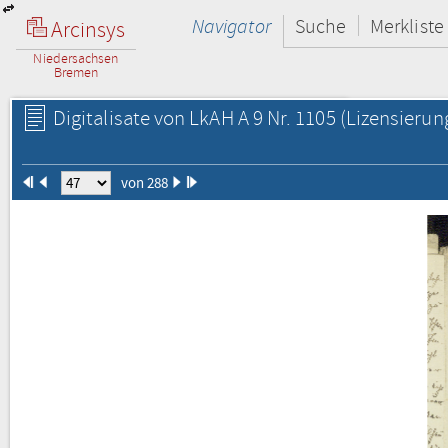
Navigator
Suche
Merkliste
Arcinsys
Niedersachsen
Bremen
Digitalisate von LkAH A 9 Nr. 1105
(Lizensierun
von 288