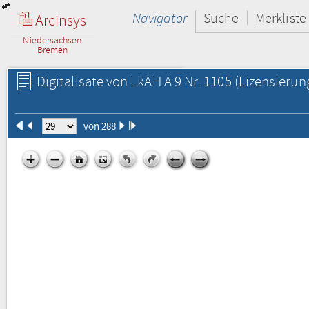
Navigator
Suche
Merkliste
Arcinsys
Niedersachsen
Bremen
Digitalisate von LkAH A 9 Nr. 1105
(Lizensierun
von 288