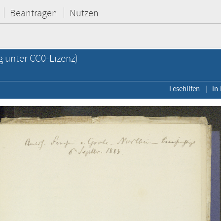
Beantragen
Nutzen
g unter CC0-Lizenz)
Lesehilfen
In