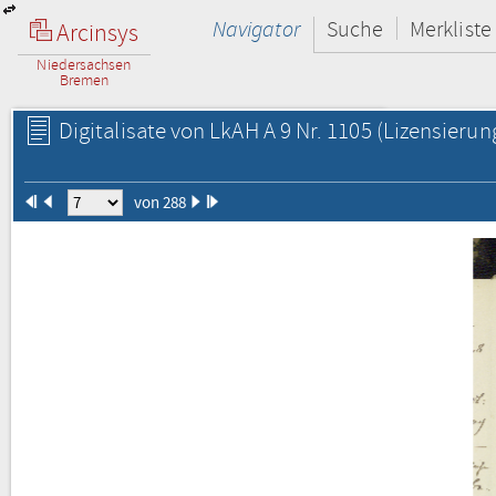
Navigator
Suche
Merkliste
Arcinsys
Niedersachsen
Bremen
Digitalisate von LkAH A 9 Nr. 1105
(Lizensierun
von 288