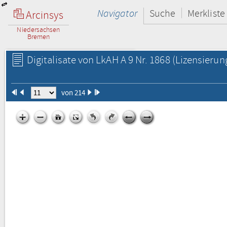
Navigator
Suche
Merkliste
Arcinsys
Niedersachsen
Bremen
Digitalisate von LkAH A 9 Nr. 1868
(Lizensierun
von 214