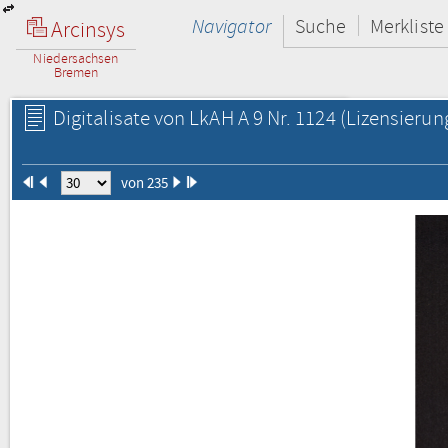
Navigator
Suche
Merkliste
Arcinsys
Niedersachsen
Bremen
Digitalisate von LkAH A 9 Nr. 1124
(Lizensierun
von 235