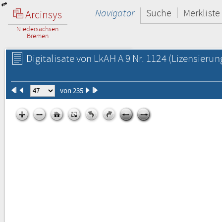
Navigator
Suche
Merkliste
Arcinsys
Niedersachsen
Bremen
Digitalisate von LkAH A 9 Nr. 1124
(Lizensierun
von 235