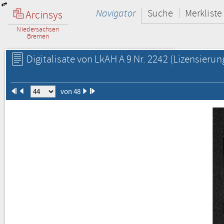
Navigator
Suche
Merkliste
Arcinsys
Niedersachsen
Bremen
Digitalisate von LkAH A 9 Nr. 2242
(Lizensierun
von 48