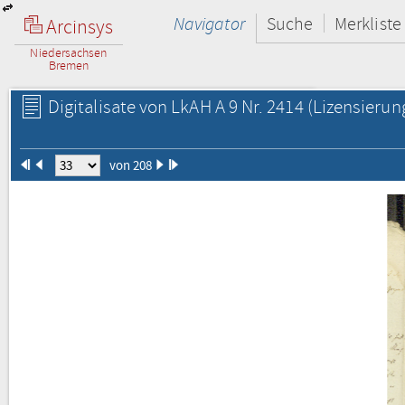
Navigator
Suche
Merkliste
Arcinsys
Niedersachsen
Bremen
Digitalisate von LkAH A 9 Nr. 2414
(Lizensierun
von 208