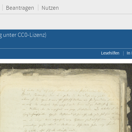
Beantragen
Nutzen
g unter CC0-Lizenz)
Lesehilfen
In