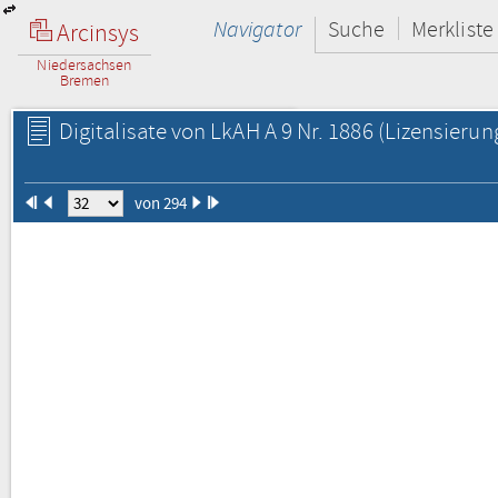
Navigator
Suche
Merkliste
Arcinsys
Niedersachsen
Bremen
Digitalisate von LkAH A 9 Nr. 1886
(Lizensierun
von 294