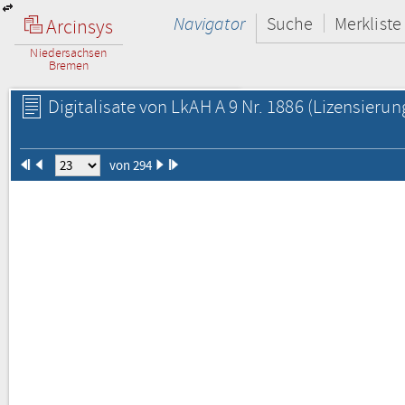
Navigator
Suche
Merkliste
Arcinsys
Niedersachsen
Bremen
Digitalisate von LkAH A 9 Nr. 1886
(Lizensierun
von 294