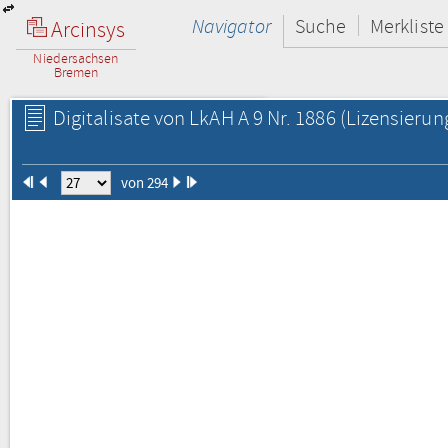
Navigator
Suche
Merkliste
Arcinsys
Niedersachsen
Bremen
Digitalisate von LkAH A 9 Nr. 1886
(Lizensierun
von 294