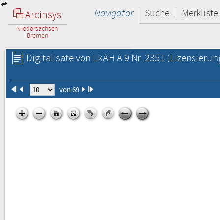
Navigator
Suche
Merkliste
Arcinsys
Niedersachsen
Bremen
Digitalisate von LkAH A 9 Nr. 2351
(Lizensierun
von 69