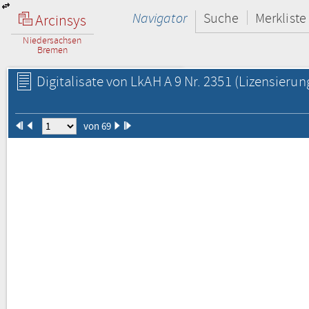
Navigator
Suche
Merkliste
Arcinsys
Niedersachsen
Bremen
Digitalisate von LkAH A 9 Nr. 2351
(Lizensierun
von 69