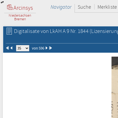
Navigator
Suche
Merkliste
Arcinsys
Niedersachsen
Bremen
Digitalisate von LkAH A 9 Nr. 1844
(Lizensierun
von 596