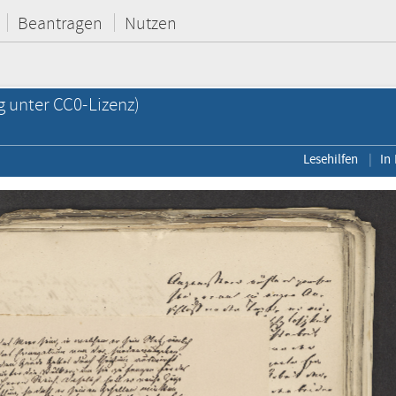
Beantragen
Nutzen
g unter CC0-Lizenz)
Lesehilfen
In