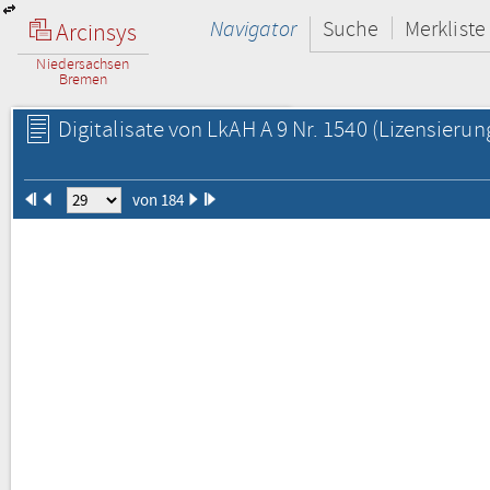
Navigator
Suche
Merkliste
Arcinsys
Niedersachsen
Bremen
Digitalisate von LkAH A 9 Nr. 1540
(Lizensierun
von 184