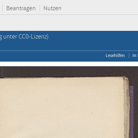
Beantragen
Nutzen
g unter CC0-Lizenz)
Lesehilfen
In