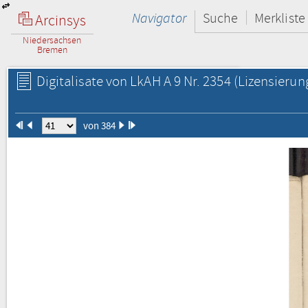
Navigator
Suche
Merkliste
Arcinsys
Niedersachsen
Bremen
Digitalisate von LkAH A 9 Nr. 2354
(Lizensierun
von 384