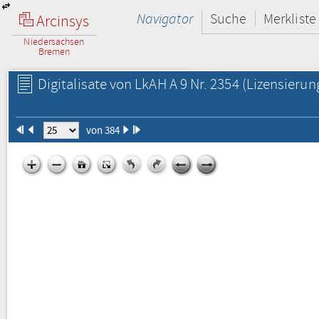
Navigator
Suche
Merkliste
Arcinsys
Niedersachsen
Bremen
Digitalisate von LkAH A 9 Nr. 2354
(Lizensierun
von 384