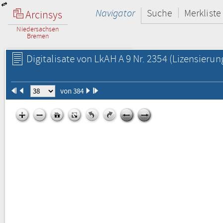
Navigator
Suche
Merkliste
Arcinsys
Niedersachsen
Bremen
Digitalisate von LkAH A 9 Nr. 2354
(Lizensierun
von 384