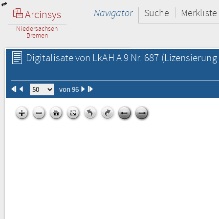
Navigator
Suche
Merkliste
Arcinsys
Niedersachsen
Bremen
Digitalisate von LkAH A 9 Nr. 687
(Lizensierung 
von 96