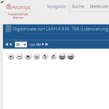
Navigator
Suche
Merkliste
Arcinsys
Niedersachsen
Bremen
Digitalisate von LkAH A 9 Nr. 788
(Lizensierung 
von 480