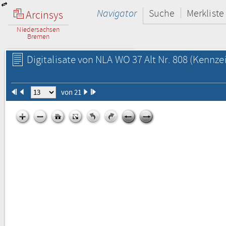
Navigator
Suche
Merkliste
Arcinsys
Niedersachsen
Bremen
Digitalisate von NLA WO 37 Alt Nr. 808
(Kennzei
von 21