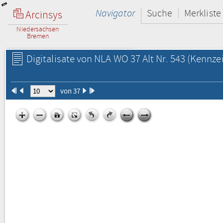
Navigator
Suche
Merkliste
Arcinsys
Niedersachsen
Bremen
Digitalisate von NLA WO 37 Alt Nr. 543
(Kennzei
von 37