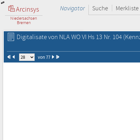
Navigator
Suche
Merkliste
Arcinsys
Niedersachsen
Bremen
Digitalisate von NLA WO VI Hs 13 Nr. 104
(Kennz
von 77