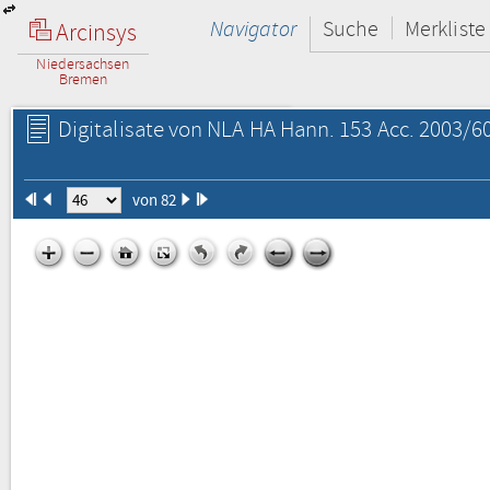
Navigator
Suche
Merkliste
Arcinsys
Niedersachsen
Bremen
Digitalisate von NLA HA Hann. 153 Acc. 2003/60
von 82