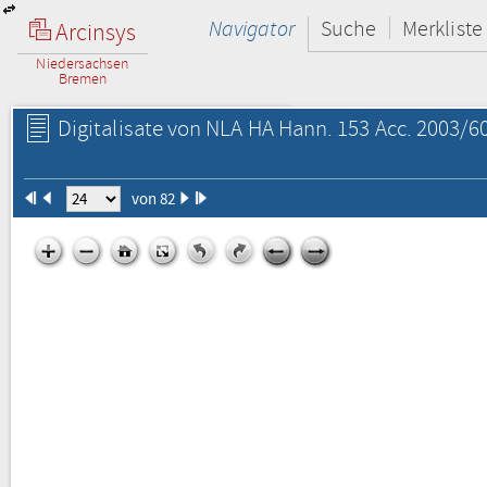
Navigator
Suche
Merkliste
Arcinsys
Niedersachsen
Bremen
Digitalisate von NLA HA Hann. 153 Acc. 2003/60
von 82