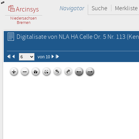
Navigator
Suche
Merkliste
Arcinsys
Niedersachsen
Bremen
Digitalisate von NLA HA Celle Or. 5 Nr. 113
(Ken
von 10