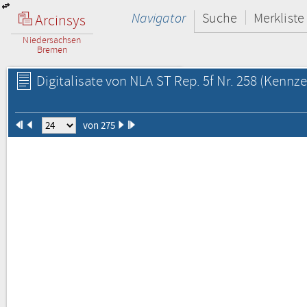
Navigator
Suche
Merkliste
Arcinsys
Niedersachsen
Bremen
Digitalisate von NLA ST Rep. 5f Nr. 258
(Kennze
von 275