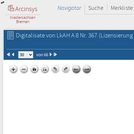
Navigator
Suche
Merkliste
Arcinsys
Niedersachsen
Bremen
Digitalisate von LkAH A 8 Nr. 367
(Lizensierung 
von 66