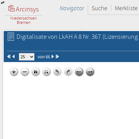
Navigator
Suche
Merkliste
Arcinsys
Niedersachsen
Bremen
Digitalisate von LkAH A 8 Nr. 367
(Lizensierung 
von 66