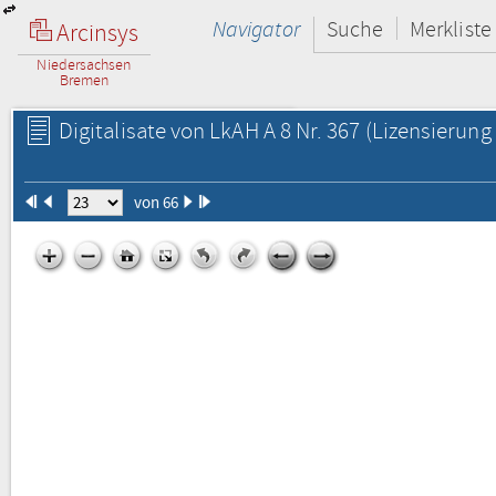
Navigator
Suche
Merkliste
Arcinsys
Niedersachsen
Bremen
Digitalisate von LkAH A 8 Nr. 367
(Lizensierung 
von 66