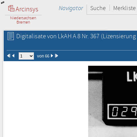
Navigator
Suche
Merkliste
Arcinsys
Niedersachsen
Bremen
Digitalisate von LkAH A 8 Nr. 367
(Lizensierung 
von 66