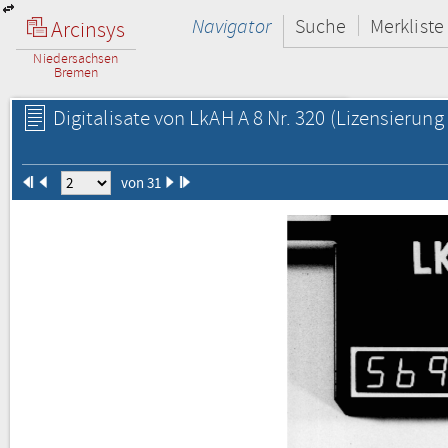
Navigator
Suche
Merkliste
Arcinsys
Niedersachsen
Bremen
Digitalisate von LkAH A 8 Nr. 320
(Lizensierung 
von 31