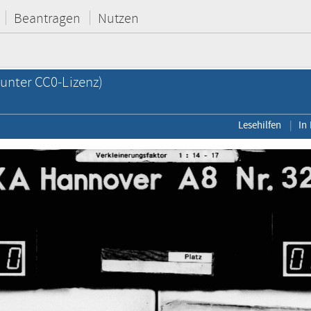
Beantragen
Nutzen
unter CC0-Lizenz)
Lesehilfen
In