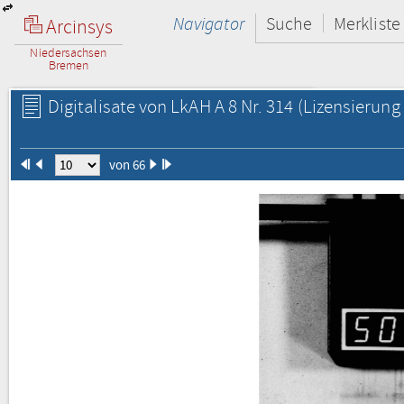
Navigator
Suche
Merkliste
Arcinsys
Niedersachsen
Bremen
Digitalisate von LkAH A 8 Nr. 314
(Lizensierung 
von 66