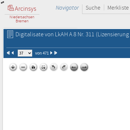
Navigator
Suche
Merkliste
Arcinsys
Niedersachsen
Bremen
Digitalisate von LkAH A 8 Nr. 311
(Lizensierung 
von 471