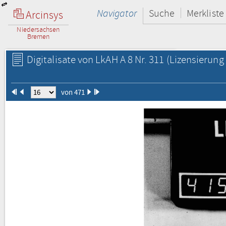
Navigator
Suche
Merkliste
Arcinsys
Niedersachsen
Bremen
Digitalisate von LkAH A 8 Nr. 311
(Lizensierung 
von 471