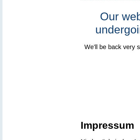
Our webs
undergoi
We'll be back very 
Impressum