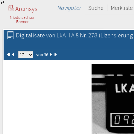
Navigator
Suche
Merkliste
Arcinsys
Niedersachsen
Bremen
Digitalisate von LkAH A 8 Nr. 278
(Lizensierung 
von 36