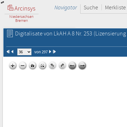
Navigator
Suche
Merkliste
Arcinsys
Niedersachsen
Bremen
Digitalisate von LkAH A 8 Nr. 253
(Lizensierung 
von 297