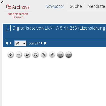
Navigator
Suche
Merkliste
Arcinsys
Niedersachsen
Bremen
Digitalisate von LkAH A 8 Nr. 253
(Lizensierung 
von 297